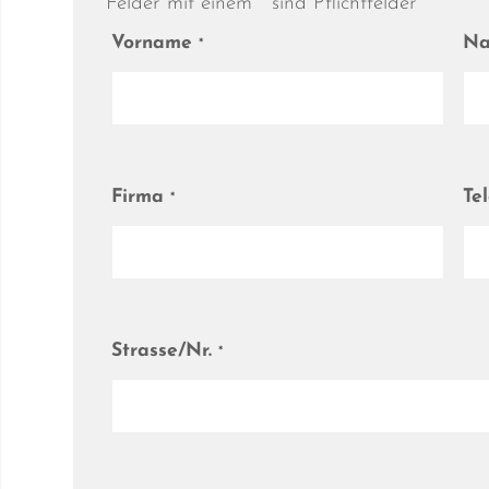
Felder mit einem
*
sind Pflichtfelder
Vorname
N
*
Firma
Te
*
Strasse/Nr.
*