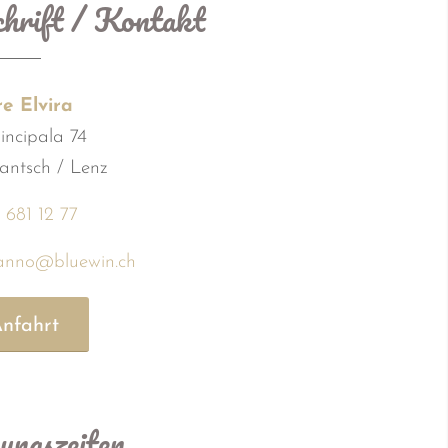
hrift / Kontakt
re Elvira
incipala 74
antsch / Lenz
 681 12 77
tanno@bluewin.ch
nfahrt
ungszeiten