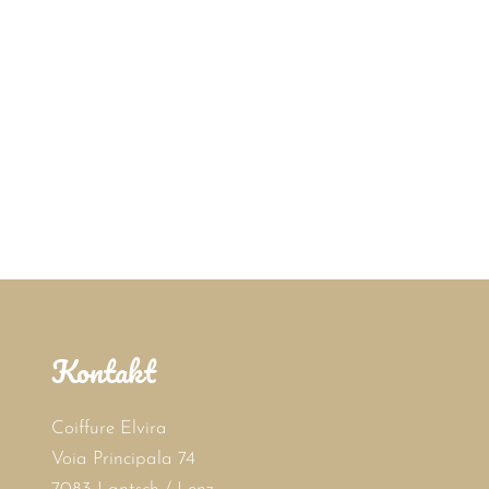
Kontakt
Coiffure Elvira
Voia Principala 74