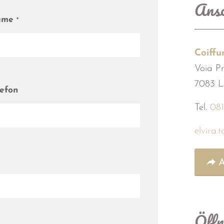
Ansc
ame
*
Coiffu
Voia Pr
7083 L
lefon
Tel.
081
elvira.
A
Öffn